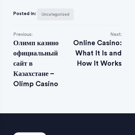
Posted in:
Uncategorized
Previous:
Next:
Олимп казино
Online Casino:
официальный
What It Is and
сайт в
How It Works
Казахстане –
Olimp Casino