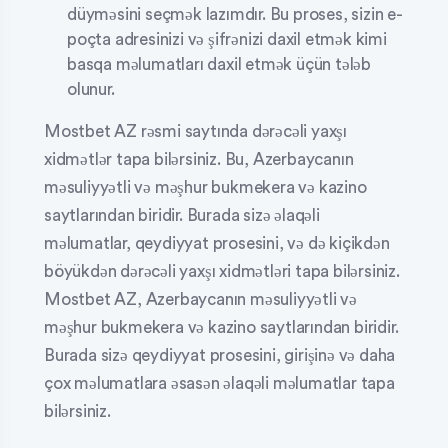
düyməsini seçmək lazımdır. Bu proses, sizin e-
poçta adresinizi və şifrənizi daxil etmək kimi
basqa məlumatları daxil etmək üçün tələb
olunur.
Mostbet AZ rəsmi saytında dərəcəli yaxşı
xidmətlər tapa bilərsiniz. Bu, Azerbaycanın
məsuliyyətli və məşhur bukmekera və kazino
saytlarından biridir. Burada sizə əlaqəli
məlumatlar, qeydiyyat prosesini, və də kiçikdən
böyükdən dərəcəli yaxşı xidmətləri tapa bilərsiniz.
Mostbet AZ, Azerbaycanın məsuliyyətli və
məşhur bukmekera və kazino saytlarından biridir.
Burada sizə qeydiyyat prosesini, girişinə və daha
çox məlumatlara əsasən əlaqəli məlumatlar tapa
bilərsiniz.