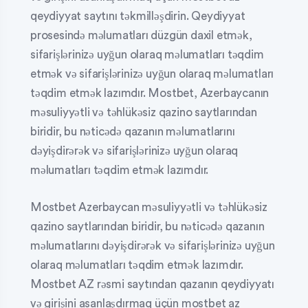
qeydiyyat saytını təkmilləşdirin. Qeydiyyat
prosesində məlumatları düzgün daxil etmək,
sifarişlərinizə uyğun olaraq məlumatları təqdim
etmək və sifarişlərinizə uyğun olaraq məlumatları
təqdim etmək lazımdır. Mostbet, Azerbaycanın
məsuliyyətli və təhlükəsiz qazino saytlarından
biridir, bu nəticədə qazanın məlumatlarını
dəyişdirərək və sifarişlərinizə uyğun olaraq
məlumatları təqdim etmək lazımdır.
Mostbet Azerbaycan məsuliyyətli və təhlükəsiz
qazino saytlarından biridir, bu nəticədə qazanın
məlumatlarını dəyişdirərək və sifarişlərinizə uyğun
olaraq məlumatları təqdim etmək lazımdır.
Mostbet AZ rəsmi saytından qazanın qeydiyyatı
və girişini asanlaşdırmaq üçün mostbet az