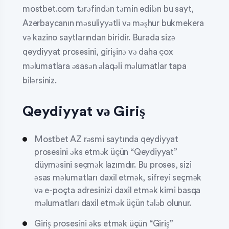
mostbet.com tərəfindən təmin edilən bu sayt,
Azerbaycanın məsuliyyətli və məşhur bukmekera
və kazino saytlarından biridir. Burada sizə
qeydiyyat prosesini, girişinə və daha çox
məlumatlara əsasən əlaqəli məlumatlar tapa
bilərsiniz.
Qeydiyyat və Giriş
Mostbet AZ rəsmi saytında qeydiyyat
prosesini əks etmək üçün “Qeydiyyat”
düyməsini seçmək lazımdır. Bu proses, sizi
əsas məlumatları daxil etmək, sifreyi seçmək
və e-poçta adresinizi daxil etmək kimi basqa
məlumatları daxil etmək üçün tələb olunur.
Giriş prosesini əks etmək üçün “Giriş”