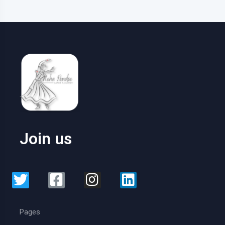
Join us
Pages