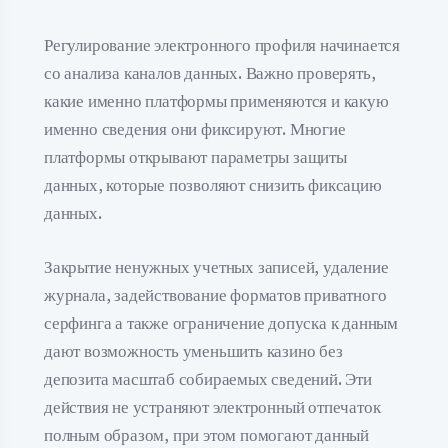
Регулирование электронного профиля начинается
со анализа каналов данных. Важно проверять,
какие именно платформы применяются и какую
именно сведения они фиксируют. Многие
платформы открывают параметры защиты
данных, которые позволяют снизить фиксацию
данных.
Закрытие ненужных учетных записей, удаление
журнала, задействование форматов приватного
серфинга а также ограничение допуска к данным
дают возможность уменьшить казино без
депозита масштаб собираемых сведений. Эти
действия не устраняют электронный отпечаток
полным образом, при этом помогают данный