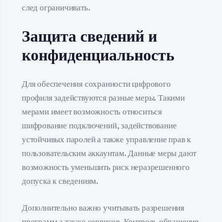
след ограничивать.
Защита сведений и
конфиденциальность
Для обеспечения сохранности цифрового
профиля задействуются разные меры. Такими
мерами имеет возможность относиться
шифрование подключений, задействование
устойчивых паролей а также управление прав к
пользовательским аккаунтам. Данные меры дают
возможность уменьшить риск неразрешенного
допуска к сведениям.
Дополнительно важно учитывать разрешения
программ а также сервисов. Контроль обращения