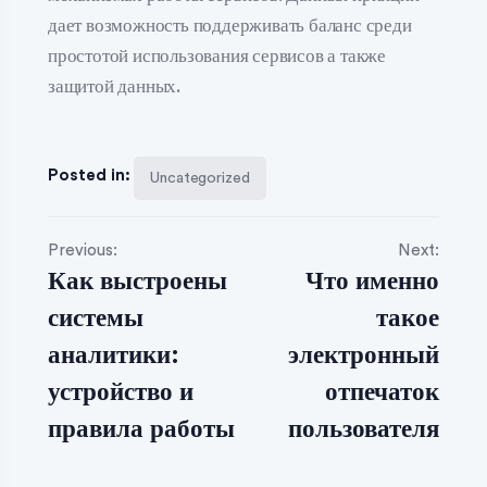
дает возможность поддерживать баланс среди
простотой использования сервисов а также
защитой данных.
Posted in:
Uncategorized
Previous:
Next:
Как выстроены
Что именно
системы
такое
аналитики:
электронный
устройство и
отпечаток
правила работы
пользователя