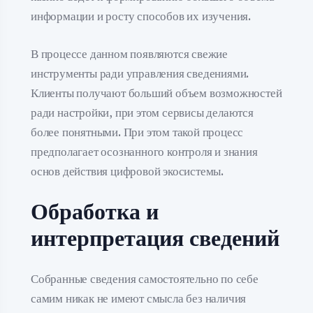
информации и росту способов их изучения.
В процессе данном появляются свежие
инструменты ради управления сведениями.
Клиенты получают больший объем возможностей
ради настройки, при этом сервисы делаются
более понятными. При этом такой процесс
предполагает осознанного контроля и знания
основ действия цифровой экосистемы.
Обработка и
интерпретация сведений
Собранные сведения самостоятельно по себе
самим никак не имеют смысла без наличия