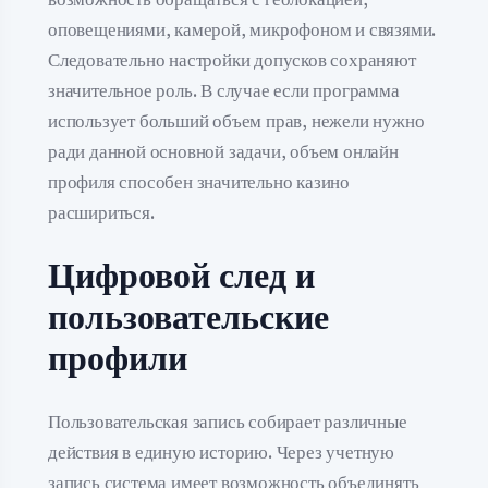
оповещениями, камерой, микрофоном и связями.
Следовательно настройки допусков сохраняют
значительное роль. В случае если программа
использует больший объем прав, нежели нужно
ради данной основной задачи, объем онлайн
профиля способен значительно казино
расшириться.
Цифровой след и
пользовательские
профили
Пользовательская запись собирает различные
действия в единую историю. Через учетную
запись система имеет возможность объединять