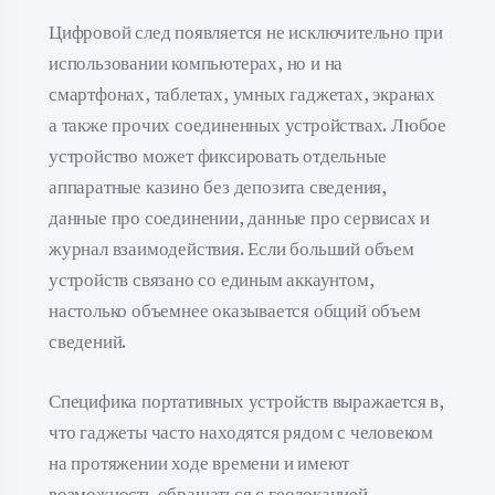
Цифровой след появляется не исключительно при
использовании компьютерах, но и на
смартфонах, таблетах, умных гаджетах, экранах
а также прочих соединенных устройствах. Любое
устройство может фиксировать отдельные
аппаратные казино без депозита сведения,
данные про соединении, данные про сервисах и
журнал взаимодействия. Если больший объем
устройств связано со единым аккаунтом,
настолько объемнее оказывается общий объем
сведений.
Специфика портативных устройств выражается в,
что гаджеты часто находятся рядом с человеком
на протяжении ходе времени и имеют
возможность обращаться с геолокацией,