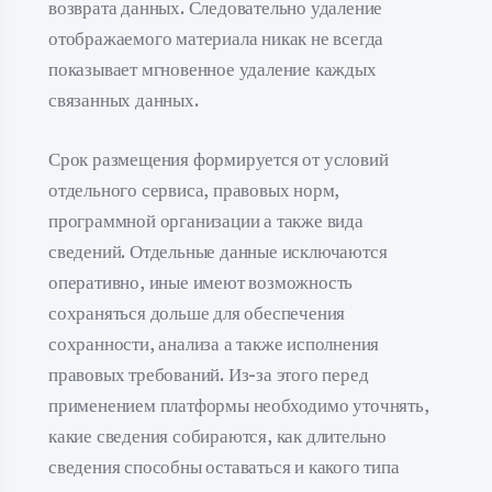
возврата данных. Следовательно удаление
отображаемого материала никак не всегда
показывает мгновенное удаление каждых
связанных данных.
Срок размещения формируется от условий
отдельного сервиса, правовых норм,
программной организации а также вида
сведений. Отдельные данные исключаются
оперативно, иные имеют возможность
сохраняться дольше для обеспечения
сохранности, анализа а также исполнения
правовых требований. Из-за этого перед
применением платформы необходимо уточнять,
какие сведения собираются, как длительно
сведения способны оставаться и какого типа