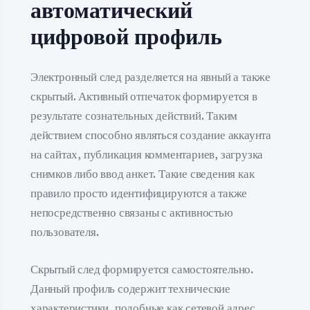
автоматический
цифровой профиль
Электронный след разделяется на явный а также
скрытый. Активный отпечаток формируется в
результате сознательных действий. Таким
действием способно являться создание аккаунта
на сайтах, публикация комментариев, загрузка
снимков либо ввод анкет. Такие сведения как
правило просто идентифицируются а также
непосредственно связаны с активностью
пользователя.
Скрытый след формируется самостоятельно.
Данный профиль содержит технические
характеристики, подобные как сетевой адрес,