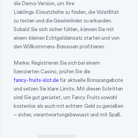
die Demo‑Version, um Ihre
Lieblings‑Einsatzhöhe zu finden, die Volatilität
zu testen und die Gewinnlinien zu erkunden.
Sobald Sie sich sicher fühlen, können Sie mit
einem kleinen Echtgeldeinsatz starten und von
den Willkommens‑Bonussen profitieren.
Merke: Registrieren Sie sich bei einem
lizenzierten Casino, prüfen Sie die
fancy-fruits-slot.de
für aktuelle Bonusangebote
und setzen Sie klare Limits. Mit diesen Schritten
sind Sie gut gerüstet, um Fancy Fruits sowohl
kostenlos als auch mit echtem Geld zu genießen
– sicher, verantwortungsbewusst und mit Spaß.