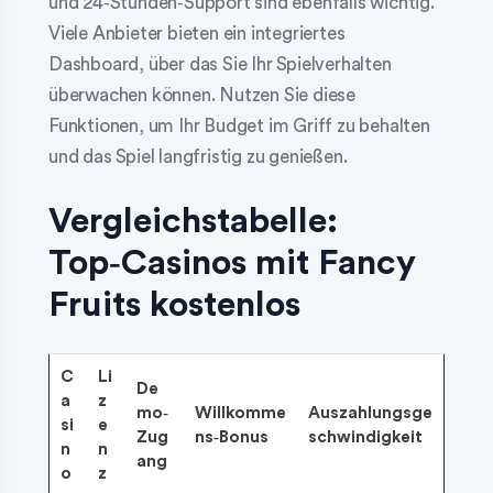
und 24‑Stunden‑Support sind ebenfalls wichtig.
Viele Anbieter bieten ein integriertes
Dashboard, über das Sie Ihr Spielverhalten
überwachen können. Nutzen Sie diese
Funktionen, um Ihr Budget im Griff zu behalten
und das Spiel langfristig zu genießen.
Vergleichstabelle:
Top‑Casinos mit Fancy
Fruits kostenlos
C
Li
De
a
z
mo‑
Willkomme
Auszahlungsge
si
e
Zug
ns‑Bonus
schwindigkeit
n
n
ang
o
z