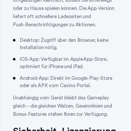
Umgebungen identisch, sodass Sie unterwegs
oder zu Hause spielen können. Die App‑Version
liefert oft schnellere Ladezeiten und
Push‑Benachrichtigungen zu Aktionen.
Desktop: Zugriff über den Browser, keine
Installation nötig.
iOS‑App: Verfügbar im Apple App‑Store,
optimiert für iPhone und iPad.
Android‑App: Direkt im Google‑Play‑Store
oder als APK vom Casino‑Portal.
Unabhängig vom Gerät bleibt das Gameplay
gleich – die gleichen Walzen, Gewinnlinien und
Bonus‑Features stehen Ihnen zur Verfügung.