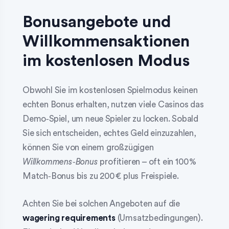
Bonusangebote und
Willkommensaktionen
im kostenlosen Modus
Obwohl Sie im kostenlosen Spielmodus keinen
echten Bonus erhalten, nutzen viele Casinos das
Demo‑Spiel, um neue Spieler zu locken. Sobald
Sie sich entscheiden, echtes Geld einzuzahlen,
können Sie von einem großzügigen
Willkommens‑Bonus
profitieren – oft ein 100 %
Match‑Bonus bis zu 200 € plus Freispiele.
Achten Sie bei solchen Angeboten auf die
wagering requirements
(Umsatzbedingungen).