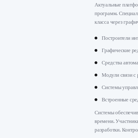
Актуальные платфо
программ. Специали
класса через графи
Построители ин
Графические ре
Средства автом
Модули связи с
Системы управл
Встроенные сред
Системы обеспечив
времени. Участник
разработки. Контро