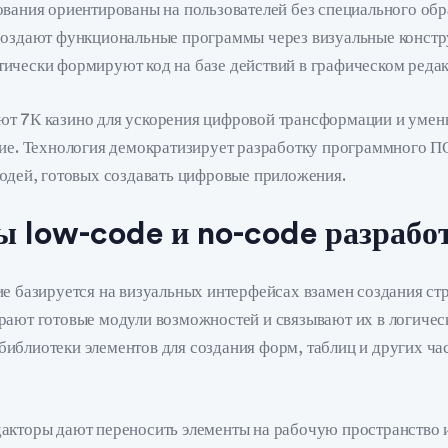
вания ориентированы на пользователей без специального обр
создают функциональные программы через визуальные констр
ически формируют код на базе действий в графическом редак
т 7К казино для ускорения цифровой трансформации и уме
ние. Технология демократизирует разработку программного П
людей, готовых создавать цифровые приложения.
 low-code и no-code разрабо
е базируется на визуальных интерфейсах взамен создания стр
рают готовые модули возможностей и связывают их в логичес
иблиотеки элементов для создания форм, таблиц и других ча
акторы дают переносить элементы на рабочую пространство 