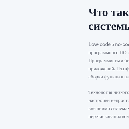
Что так
систем
Low-code и no-cod
программного ПО с
Программисты и би
приложений. Платф
сборки функциона
Технология низког
настройки непрост
внешними системам
перетаскивания ко