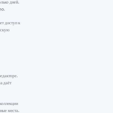
лько дней.
no.
ет доступ к
ескую
редакторе.
а даёт
коллекции
ные места.