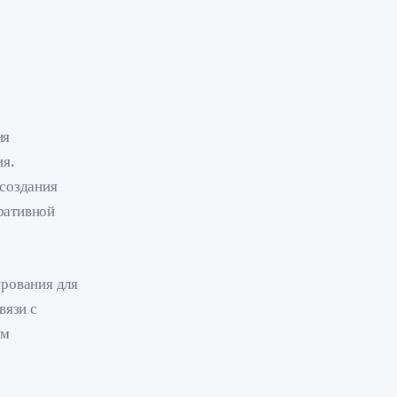
ия
я.
 создания
ративной
ирования для
вязи с
ом