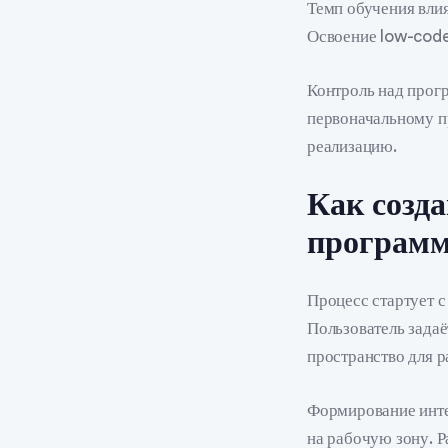
Темп обучения влия
Освоение low-code 
Контроль над прог
первоначальному п
реализацию.
Как созд
программ
Процесс стартует с
Пользователь задаё
пространство для 
Формирование инте
на рабочую зону. Р