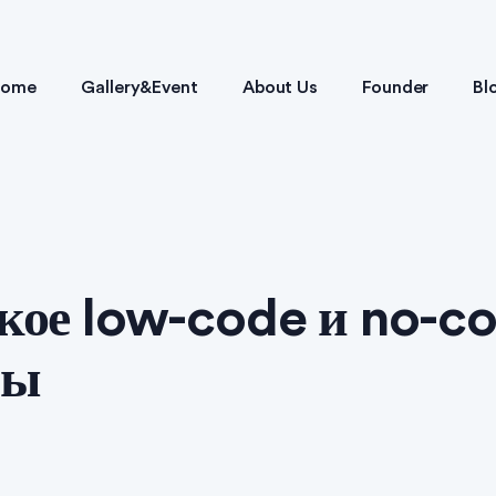
Home
Gallery&Event
About Us
Founder
Bl
кое low-code и no-c
мы
e