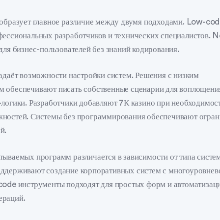
 образует главное различие между двумя подходами. Low-co
фессиональных разработчиков и технических специалистов. 
для бизнес-пользователей без знаний кодирования.
адаёт возможности настройки систем. Решения с низким
 обеспечивают писать собственные сценарии для воплощени
-логики. Разработчики добавляют 7К казино при необходимос
ностей. Системы без программирования обеспечивают огра
й.
тываемых программ различается в зависимости от типа систе
ддерживают создание корпоративных систем с многоуровнев
code инструменты подходят для простых форм и автоматизац
ераций.