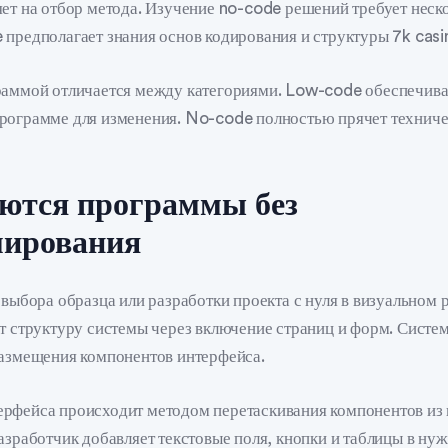
ет на отбор метода. Изучение no-code решений требует неско
предполагает знания основ кодирования и структуры 7k casi
раммой отличается между категориями. Low-code обеспечива
рограмме для изменения. No-code полностью прячет технич
аются программы без
ирования
 выбора образца или разработки проекта с нуля в визуальном 
т структуру системы через включение страниц и форм. Систем
размещения компонентов интерфейса.
рфейса происходит методом перетаскивания компонентов из 
азработчик добавляет текстовые поля, кнопки и таблицы в нуж