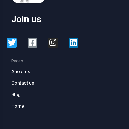
Join us
Pages
About us
Contact us
Blog
Home