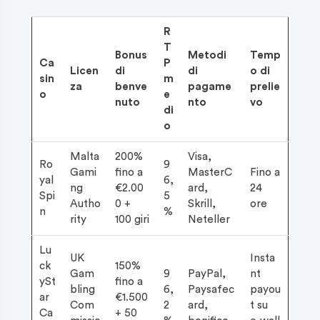
R
T
Bonus
Metodi
Temp
Ca
P
Licen
di
di
o di
sin
m
za
benve
pagame
prelie
o
e
nuto
nto
vo
di
o
Malta
200%
Visa,
Ro
9
Gami
fino a
MasterC
Fino a
yal
6,
ng
€2.00
ard,
24
Spi
5
Autho
0 +
Skrill,
ore
n
%
rity
100 giri
Neteller
Lu
UK
Insta
ck
150%
Gam
9
PayPal,
nt
ySt
fino a
bling
6,
Paysafec
payou
ar
€1.500
Com
2
ard,
t su
Ca
+ 50