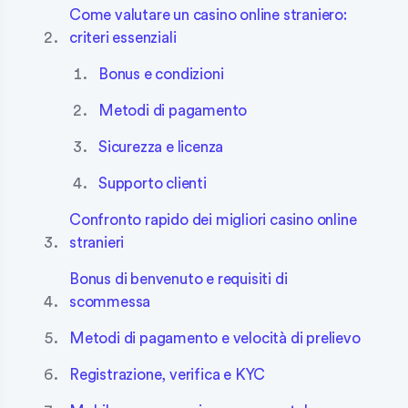
Come valutare un casino online straniero:
criteri essenziali
Bonus e condizioni
Metodi di pagamento
Sicurezza e licenza
Supporto clienti
Confronto rapido dei migliori casino online
stranieri
Bonus di benvenuto e requisiti di
scommessa
Metodi di pagamento e velocità di prelievo
Registrazione, verifica e KYC