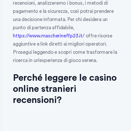
recensioni, analizzeremo i bonus, i metodi di
pagamento e la sicurezza, così potrai prendere
una decisione informata. Per chi desidera un
punto di partenza affidabile,
https://www.mascherineffp23.it/
offre risorse
aggiuntive e link diretti ai migliori operatori.
Prosegui leggendo e scopri come trasformare la
ricerca in un’esperienza di gioco serena.
Perché leggere le casino
online stranieri
recensioni?