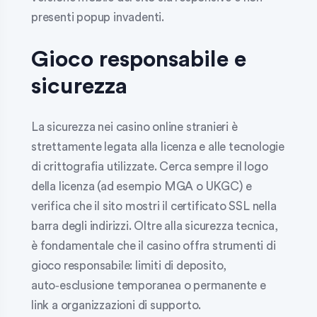
presenti popup invadenti.
Gioco responsabile e
sicurezza
La sicurezza nei casino online stranieri è
strettamente legata alla licenza e alle tecnologie
di crittografia utilizzate. Cerca sempre il logo
della licenza (ad esempio MGA o UKGC) e
verifica che il sito mostri il certificato SSL nella
barra degli indirizzi. Oltre alla sicurezza tecnica,
è fondamentale che il casino offra strumenti di
gioco responsabile: limiti di deposito,
auto‑esclusione temporanea o permanente e
link a organizzazioni di supporto.