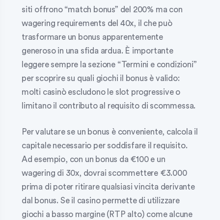
siti offrono “match bonus” del 200% ma con
wagering requirements del 40x, il che può
trasformare un bonus apparentemente
generoso in una sfida ardua. È importante
leggere sempre la sezione “Termini e condizioni”
per scoprire su quali giochi il bonus è valido:
molti casinò escludono le slot progressive o
limitano il contributo al requisito di scommessa.
Per valutare se un bonus è conveniente, calcola il
capitale necessario per soddisfare il requisito.
Ad esempio, con un bonus da €100 e un
wagering di 30x, dovrai scommettere €3.000
prima di poter ritirare qualsiasi vincita derivante
dal bonus. Se il casino permette di utilizzare
giochi a basso margine (RTP alto) come alcune