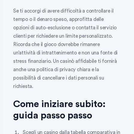
Se ti accorgi di avere difficoltà a controllare il
tempo o il denaro speso, approfitta delle
opzioni di auto‑esclusione o contatta il servizio
clienti per richiedere un limite personalizzato.
Ricorda che il gioco dovrebbe rimanere
un’attività di intrattenimento e non una fonte di
stress finanziario. Un casinò affidabile ti fornirà
anche una politica di privacy chiara e la
possibilità di cancellare i dati personali su
richiesta.
Come iniziare subito:
guida passo passo
Scegli un casino dalla tabella comparativa in