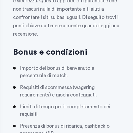
e sicurezza. Questo approccio ti garantisce che
non trascuri nulla di importante e ti aiuti a
confrontare i siti su basi uguali. Di seguito trovi i
punti chiave da tenere a mente quando leggi una
recensione.
Bonus e condizioni
Importo del bonus di benvenuto e
percentuale di match.
Requisiti di scommessa (wagering
requirements) e giochi conteggiati.
Limiti di tempo per il completamento dei
requisiti.
Presenza di bonus di ricarica, cashback o