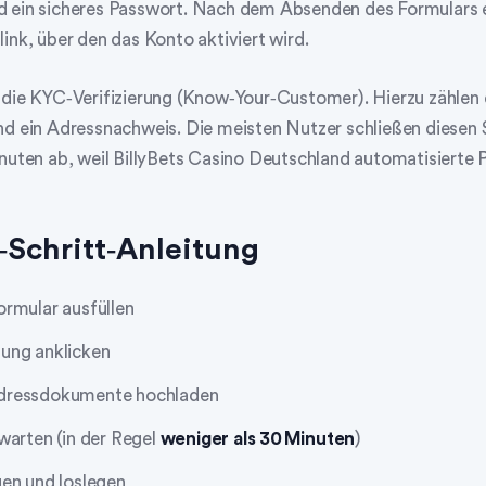
 ein sicheres Passwort. Nach dem Absenden des Formulars e
ink, über den das Konto aktiviert wird.
 die KYC‑Verifizierung (Know‑Your‑Customer). Hierzu zählen 
nd ein Adressnachweis. Die meisten Nutzer schließen diesen 
inuten ab, weil BillyBets Casino Deutschland automatisierte
r‑Schritt‑Anleitung
ormular ausfüllen
ung anklicken
dressdokumente hochladen
bwarten (in der Regel
weniger als 30 Minuten
)
gen und loslegen