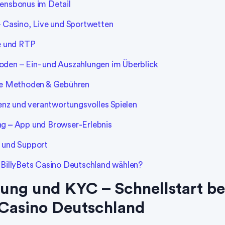
nsbonus im Detail
 Casino, Live und Sportwetten
e und RTP
den – Ein- und Auszahlungen im Überblick
e Methoden & Gebühren
zenz und verantwortungsvolles Spielen
g – App und Browser-Erlebnis
 und Support
 BillyBets Casino Deutschland wählen?
rung und KYC – Schnellstart be
 Casino Deutschland