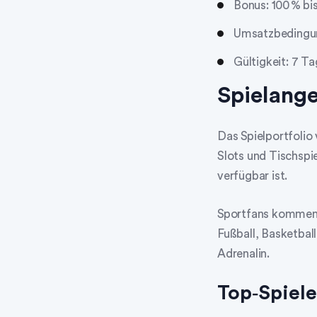
Bonus: 100 % bis
Umsatzbedingun
Gültigkeit: 7 T
Spielange
Das Spielportfolio
Slots und Tischspie
verfügbar ist.
Sportfans kommen e
Fußball, Basketbal
Adrenalin.
Top‑Spiel