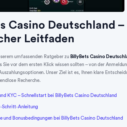
ts Casino Deutschland – 
cher Leitfaden
nserem umfassenden Ratgeber zu
BillyBets Casino Deutsch
as Sie vor dem ersten Klick wissen sollten – von der Anmeldu
 Auszahlungsoptionen. Unser Ziel ist es, Ihnen klare Entschei
 endlose Recherche.
und KYC – Schnellstart bei BillyBets Casino Deutschland
r‑Schritt‑Anleitung
 und Bonusbedingungen bei BillyBets Casino Deutschland