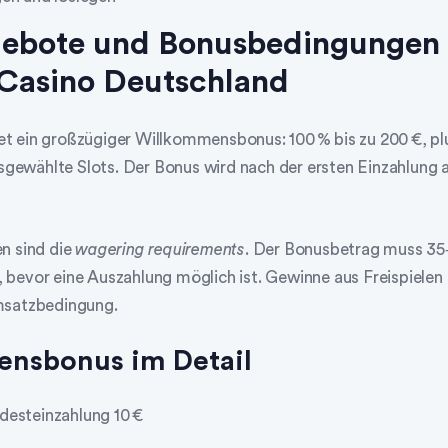
ebote und Bonusbedingungen 
 Casino Deutschland
 ein großzügiger Willkommensbonus: 100 % bis zu 200 €, pl
ausgewählte Slots. Der Bonus wird nach der ersten Einzahlung
n sind die
wagering requirements
. Der Bonusbetrag muss 35
bevor eine Auszahlung möglich ist. Gewinne aus Freispielen 
msatzbedingung.
nsbonus im Detail
desteinzahlung 10 €