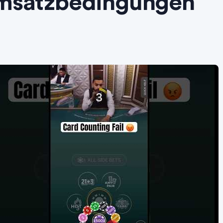
msatzbedingungen
e