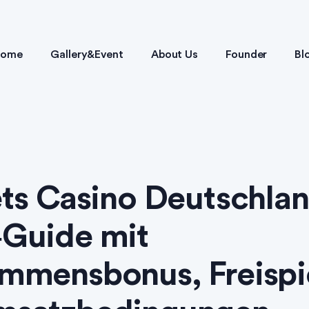
Home
Gallery&Event
About Us
Founder
Bl
ets Casino Deutschlan
‑Guide mit
mmensbonus, Freispi